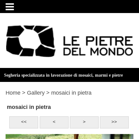

Segheria specializzata in lavorazione di mosaici, marmi e pietre
Home
> Gallery
> mosaici in pietra
mosaici in pietra
<<
<
>
>>