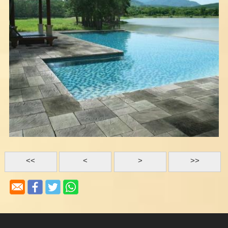
<<
<
>
>>